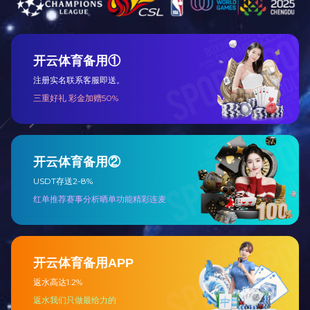
查看更多产品
MFQ740 
案例中心
被动式木结构综合教学楼
方舟9号