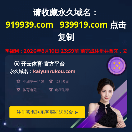
您好，欢迎光临开云登入_开云登入(中国)有限公司官网！
网站首页
开云登入_开云登入
开云登入_开云登入
(中国)有限公司
(中国)有限公司