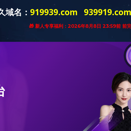
_开云登入
案例中心
资质荣誉
新
有限公司