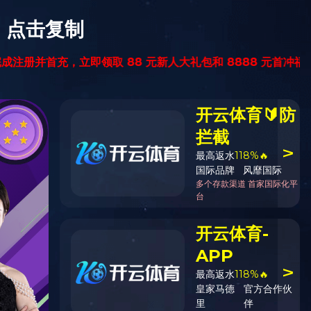
企业分站
|
网站地图
|
RSS
|
XML
|
您有
5
条询盘信息!
135-0483-4620
闻中心
在线留言
联系我们