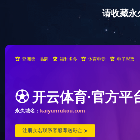
您好，欢迎光临开云登入_开云登入(中国)有限公司官网！
网站首页
开云登入_开云登入
开云登入
(中国)有限公司
(中国)