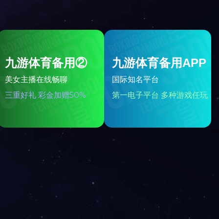
数控木屋生产线成套设备”在木屋制造领域实现了新的突
牡丹江中大木工机械公司办公室
二维码
Code