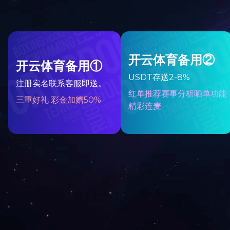
测中心主任“齐英杰”，东北林业大学木工机械工程中心主
破，填补了国内空白，达到了国内领先水平。
上一篇：已经是第一篇了
下一篇：
省科技厅认定中大木工为“黑龙江省木屋机械设
开云登入_开云登入(中国)有限
新闻资讯
公司
News
About
公司动态
公司简介
行业动态
企业文化