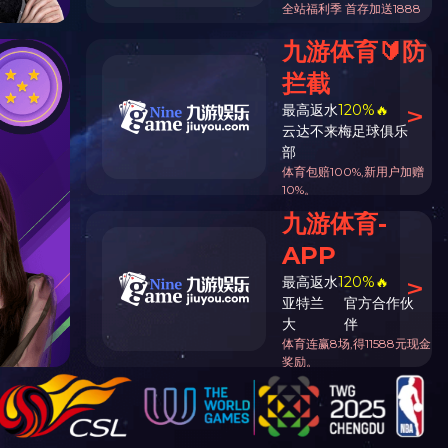
会
业大学木工机械工程中心3个权威部门及国家木工机械检