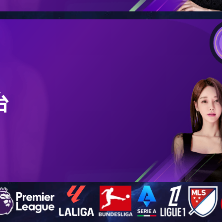
数控木屋生产线成套设备产品鉴定
更新时间：2019-02-19 10:23:17 点击次数：53812 次
月10日成功的通过了由工信委、国家木工机械监督检测中心、东北林