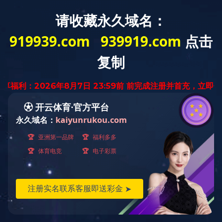
您好，欢迎光临开云登入_开云登入(中国)有限公司官网！
网站首页
开云登入_开云登入
开云登入_开云登入
(中国)有限公司
(中国)有限公司