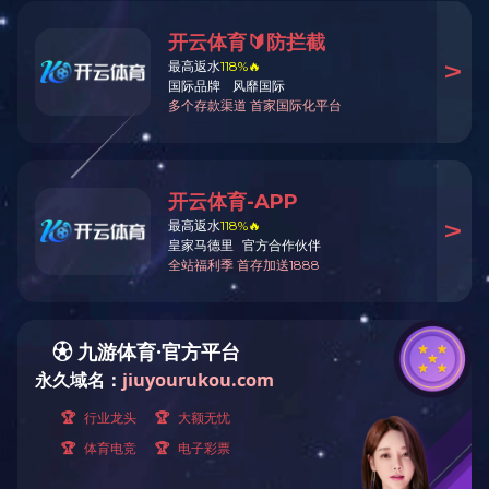
产品中心
木屋设备类
门窗设备
干燥机系列设备
集成材生产