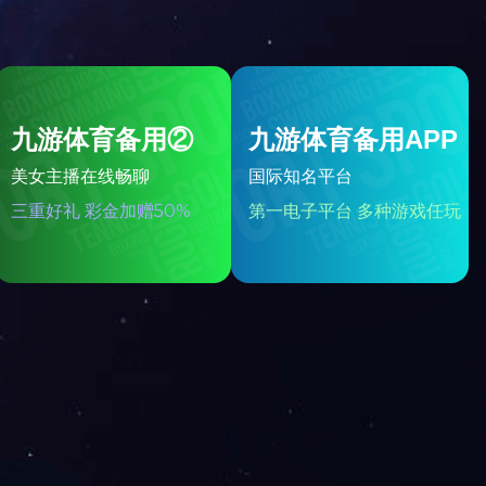
热压机
YB814*8/4冷压机
日本丸纵-刨切机