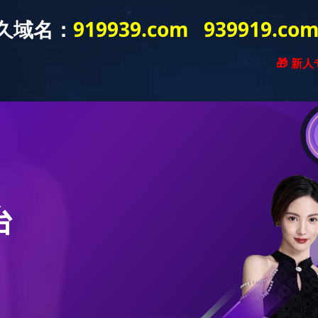
_开云登入
案例中心
资质荣誉
新
有限公司