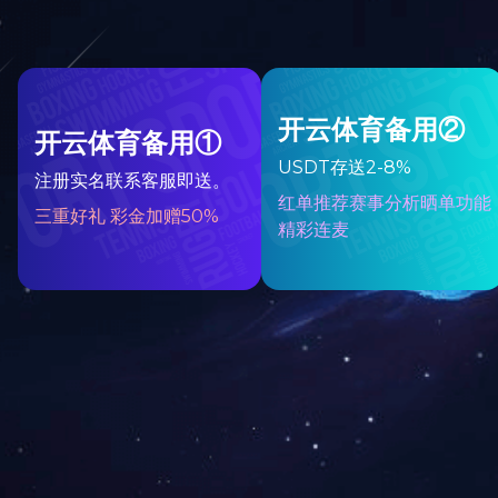
自动纵横修边锯
纵向刨切机