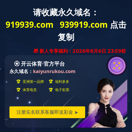
企业分站
返回首页
主
黑龙江
哈尔滨
牡丹江
营
区
域
东
黑龙江
哈尔滨
齐齐哈尔
鸡西
鹤岗
双鸭
北
地
区
爱游戏官方端网站登录入口
|
kaiyun（中国）官方网站
|
九游·
官方app站网站入口
|
爱游戏在线
|
kaiyun
|
乐鱼直播官网_乐鱼
(中国)官方
|
开云电子平台_开云(中国)
|
开云手机站登入
|
开云