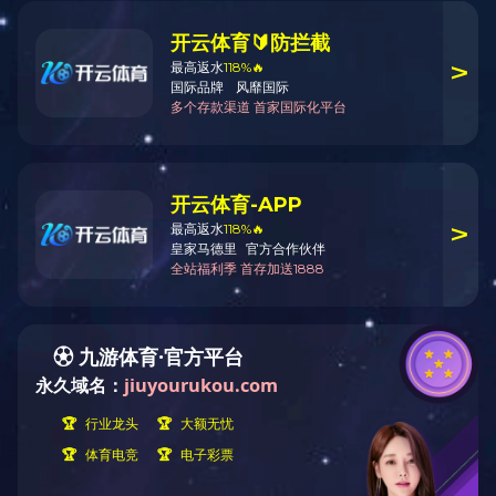
（中国）Kaiyun·官方网站
|