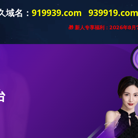
_开云登入
案例中心
资质荣誉
新
有限公司