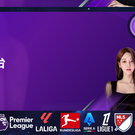
在线留言
入_开云登入(中国)有限公司有什么咨询，可以在这里留言，我们